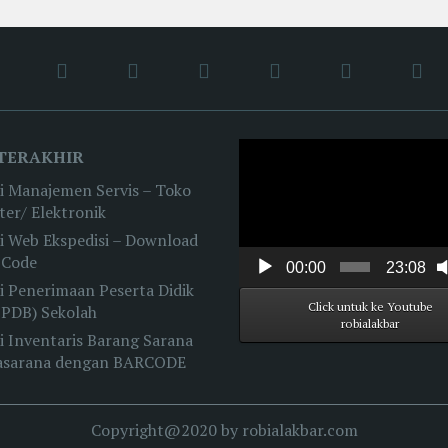
Video
TERAKHIR
Player
i Manajemen Servis – Toko
er/ Elektronik
i Web Ekspedisi – Download
 Code
00:00
23:08
i Penerimaan Peserta Didik
Click untuk ke Youtube
PPDB) Sekolah
robialakbar
i Inventaris Barang Sarana
asarana dengan BARCODE
Copyright@2020 by robialakbar.com