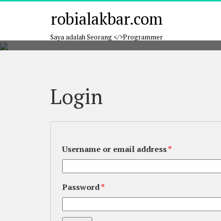
Skip
robialakbar.com
to
content
Saya adalah Seorang </>Programmer
Login
Username or email address
*
Password
*