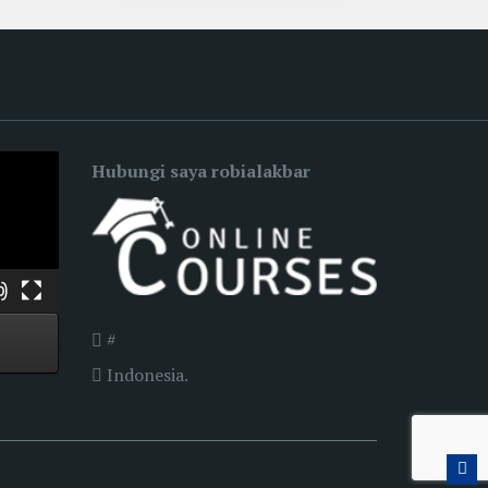
Hubungi saya robialakbar
#
Indonesia.