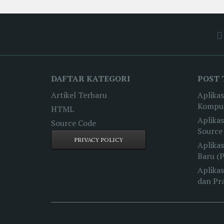
DAFTAR KATEGORI
POST 
Artikel Terbaru
Aplikas
Komput
HTML
Aplikas
Source Code
Source
PRIVACY POLICY
Aplikas
Baru (
Aplikas
dan Pr