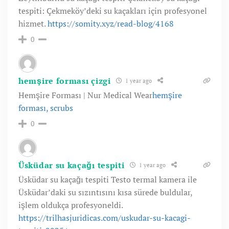
tespiti: Çekmeköy’deki su kaçakları için profesyonel
hizmet.
https://somity.xyz/read-blog/4168
0
hemşire forması çizgi
1 year ago
Hemşire Forması | Nur Medical Wear
hemşire
forması, scrubs
0
Üsküdar su kaçağı tespiti
1 year ago
Üsküdar su kaçağı tespiti Testo termal kamera ile
Üsküdar’daki su sızıntısını kısa sürede buldular,
işlem oldukça profesyoneldi.
https://trilhasjuridicas.com/uskudar-su-kacagi-