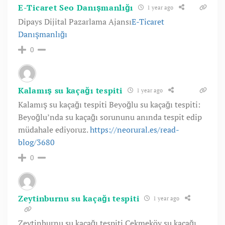
E-Ticaret Seo Danışmanlığı
1 year ago
Dipays Dijital Pazarlama Ajansı
E-Ticaret
Danışmanlığı
0
Kalamış su kaçağı tespiti
1 year ago
Kalamış su kaçağı tespiti Beyoğlu su kaçağı tespiti:
Beyoğlu’nda su kaçağı sorununu anında tespit edip
müdahale ediyoruz.
https://neorural.es/read-
blog/3680
0
Zeytinburnu su kaçağı tespiti
1 year ago
Zeytinburnu su kaçağı tespiti Çekmeköy su kaçağı