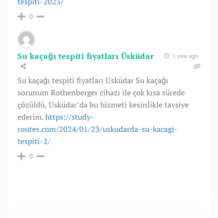
tespiti-2025/
0
Su kaçağı tespiti fiyatları Üsküdar
1 year ago
Su kaçağı tespiti fiyatları Üsküdar Su kaçağı
sorunum Rothenberger cihazı ile çok kısa sürede
çözüldü, Üsküdar’da bu hizmeti kesinlikle tavsiye
ederim.
https://study-
routes.com/2024/01/23/uskudarda-su-kacagi-
tespiti-2/
0