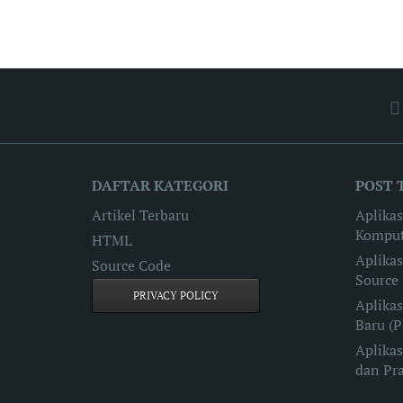
DAFTAR KATEGORI
POST 
Artikel Terbaru
Aplika
Komput
HTML
Aplika
Source Code
Source
PRIVACY POLICY
Aplikas
Baru (
Aplikas
dan Pr