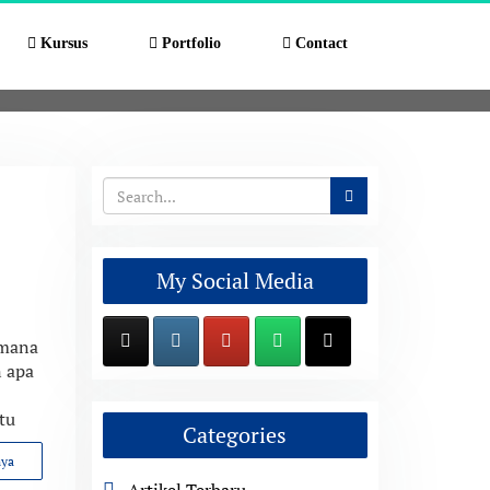
Kursus
Portfolio
Contact
My Social Media
imana
 apa
tu
Categories
nya
Artikel Terbaru