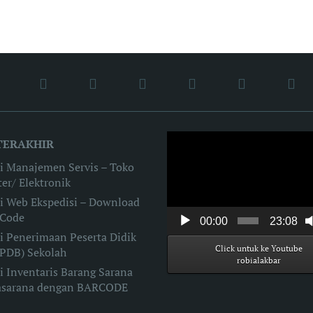
Video
TERAKHIR
Player
si Manajemen Servis – Toko
er/ Elektronik
si Web Ekspedisi – Download
 Code
00:00
23:08
i Penerimaan Peserta Didik
Click untuk ke Youtube
PPDB) Sekolah
robialakbar
i Inventaris Barang Sarana
asarana dengan BARCODE