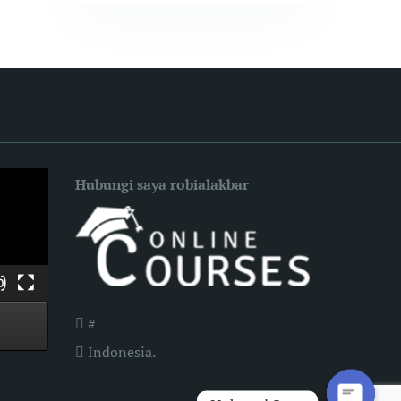
Hubungi saya robialakbar
#
Indonesia.