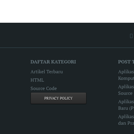
DAFTAR KATEGORI
POST 
Artikel Terbaru
Aplika
Komput
HTML
Aplika
Source Code
Source
PRIVACY POLICY
Aplikas
Baru (
Aplikas
dan Pr