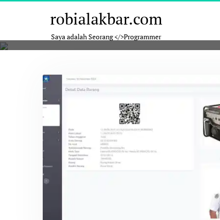
Skip
robialakbar.com
to
content
Saya adalah Seorang </>Programmer