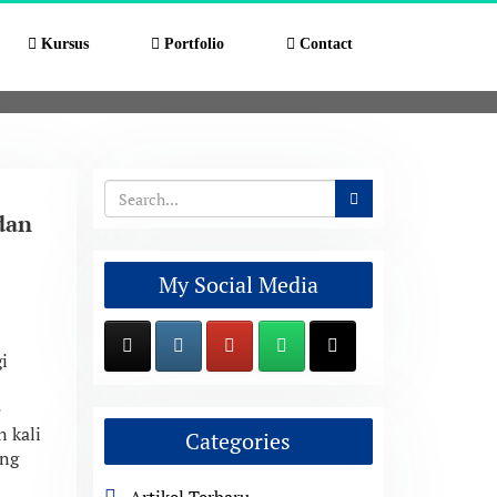
Kursus
Portfolio
Contact
dan
My Social Media
i
e
n kali
Categories
ang
Artikel Terbaru