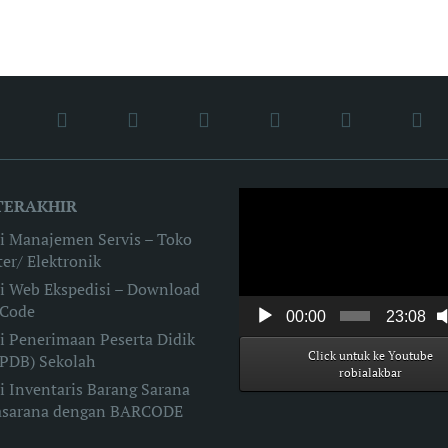
Video
TERAKHIR
Player
si Manajemen Servis – Toko
er/ Elektronik
si Web Ekspedisi – Download
 Code
00:00
23:08
i Penerimaan Peserta Didik
Click untuk ke Youtube
PPDB) Sekolah
robialakbar
i Inventaris Barang Sarana
asarana dengan BARCODE