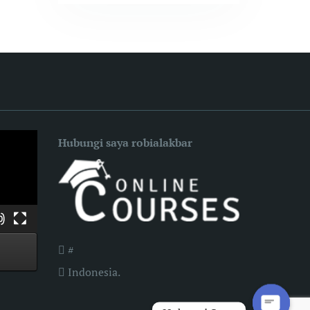
Hubungi saya robialakbar
#
Indonesia.