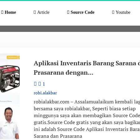
Home
Article
Source Code
Youtube
Day:
December 1, 2024
Home
/
2024
/
December
/
01
Aplikasi Inventaris Barang Sarana 
Prasarana dengan...
1
robi.alakbar
robialakbar.com – Assalamualaikum kembali lag
bersama saya robialakbar, Seperti biasa setiap
minggunya saya akan membagikan Source Cod
gratis.Source Code gratis yang akan saya bagika
ini adalah Source Code Aplikasi Inventaris Bar
Sarana dan Prasarana