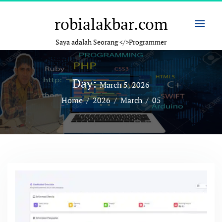
Skip
to
robialakbar.com
content
Saya adalah Seorang </>Programmer
Day:
March 5, 2026
Home
/
2026
/
March
/
05