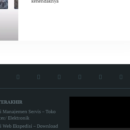
kehendaknya
Video
TERAKHIR
Player
si Manajemen Servis – Toko
er/ Elektronik
si Web Ekspedisi – Download