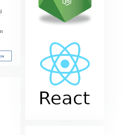
i
e
an
nya