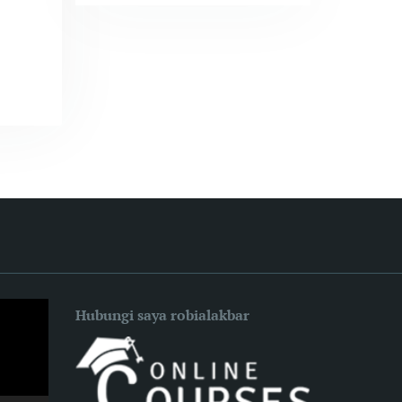
Hubungi saya robialakbar