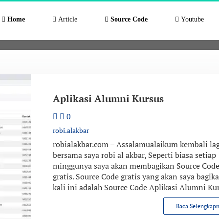
Home
Article
Source Code
Youtube
Tag:
laravel
Home
Posts tagged laravel
Aplikasi Alumni Kursus
0
robi.alakbar
robialakbar.com – Assalamualaikum kembali lag
bersama saya robi al akbar, Seperti biasa setiap
minggunya saya akan membagikan Source Cod
gratis. Source Code gratis yang akan saya bagik
kali ini adalah Source Code Aplikasi Alumni Kur
Baca Selengkap