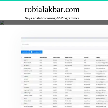
Skip
robialakbar.com
to
content
Saya adalah Seorang </>Programmer