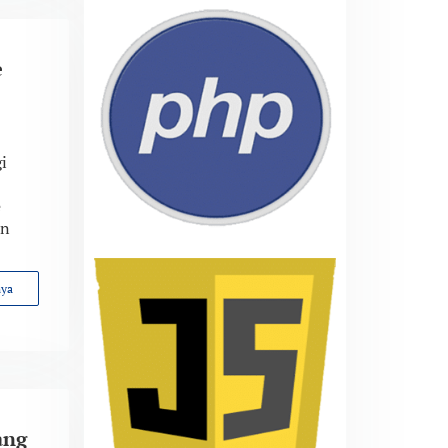
e
i
e
an
nya
ang