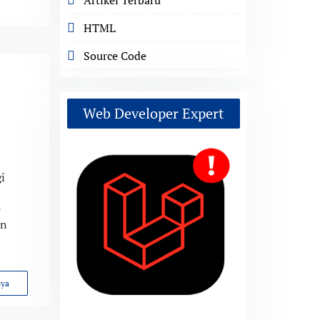
HTML
Source Code
Web Developer Expert
i
e
an
nya