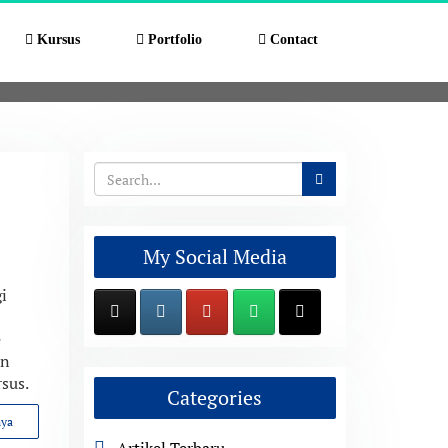
Kursus
Portfolio
Contact
My Social Media
i
e
an
sus.
Categories
nya
Artikel Terbaru