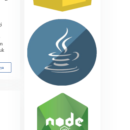
i
e
an
uk
nya