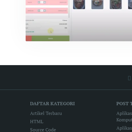
DAFTAR KATEGORI
POST 
Artikel Terbaru
Aplika
Komput
HTML
Aplika
Source Code